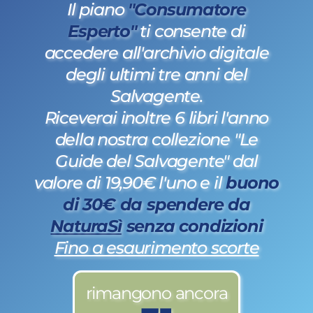
Il piano
"Consumatore
Esperto"
ti consente di
accedere all'archivio digitale
degli ultimi tre anni del
Salvagente.
Riceverai inoltre 6 libri l'anno
della nostra collezione "Le
Guide del Salvagente" dal
valore di 19,90€ l'uno e il
buono
di 30€ da spendere da
NaturaSì
senza condizioni
Fino a esaurimento scorte
rimangono ancora