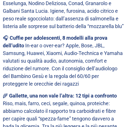
Esselunga, Nodino Deliziosa, Conad, Granarolo e
Galbani Santa Lucia. Igiene, furosina, acido citrico e
peso reale sgocciolato: dall’assenza di salmonella e
listeria alle sorprese sul batterio della “mozzarella blu”
🎧
Cuffie per adolescenti, 8 modelli alla prova
dell’udito
In-ear o over-ear? Apple, Bose, JBL,
Samsung, Huawei, Xiaomi, Audio-Technica e Yamaha
valutati su qualità audio, autonomia, comfort e
riduzione del rumore. Con il consiglio dell’audiologo
del Bambino Gesù e la regola del 60/60 per
proteggere le orecchie dei ragazzi
🌾
Gallette, una non vale l’altra: 12 tipi a confronto
Riso, mais, farro, ceci, segale, quinoa, proteiche:
abbiamo calcolato il rapporto tra carboidrati e fibre
per capire quali “spezza-fame” tengono davvero a
bada la glicemia. Tra la più leggera e la più pesante