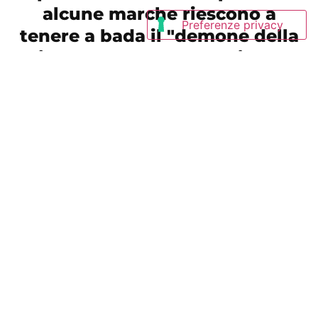
alcune marche riescono a
tenere a bada il "demone della
frittura" mentre altre sfiorano
i limiti UE.
Scarica il numero dedicato
alle patatine e leggi i risultati
della nostra inchiesta