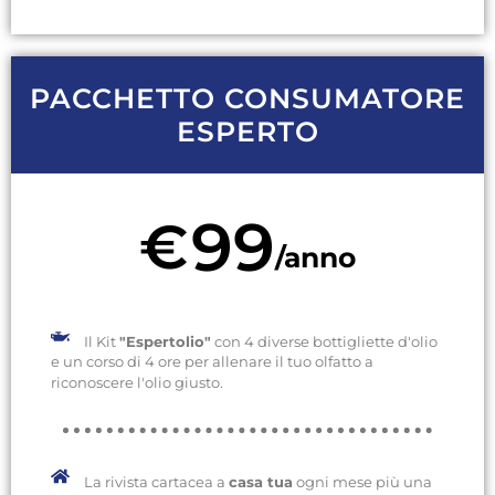
PACCHETTO CONSUMATORE
ESPERTO
99
€
/anno
Il Kit
"Espertolio"
con 4 diverse bottigliette d'olio
e un corso di 4 ore per allenare il tuo olfatto a
riconoscere l'olio giusto.
La rivista cartacea a
casa tua
ogni mese più una